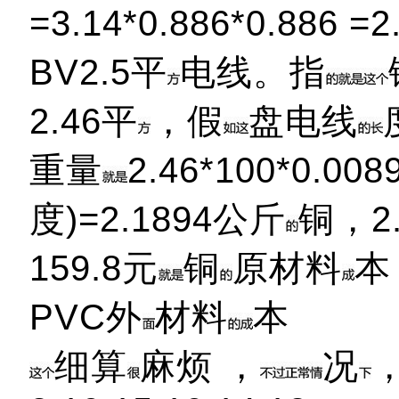
=3.14*0.886*0.886 =2
BV2.5平
电线。指
2.46平
，假
盘电线
重量
2.46*100*0.00
度)=2.1894公斤
铜，2.
159.8元
铜
原材料
本
PVC外
材料
本
细算
麻烦 ，
况