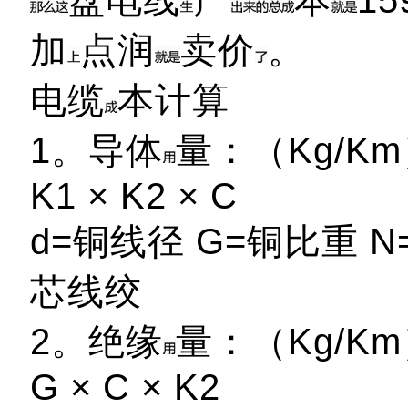
盘电线
产
本
15
加
点润
卖价
。
电缆
本计算
1。导体
量：（Kg/Km）=
K1 × K2 × C
d=铜线径 G=铜比重 N
芯线绞
2。绝缘
量：（Kg/Km）=
G × C × K2