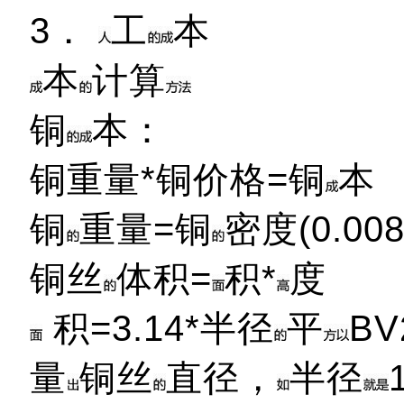
3．
工
本
本
计算
铜
本：
铜重量*铜价格=铜
本
铜
重量=铜
密度(0.00
铜丝
体积=
积*
度
积=3.14*半径
平
BV
量
铜丝
直径，
半径