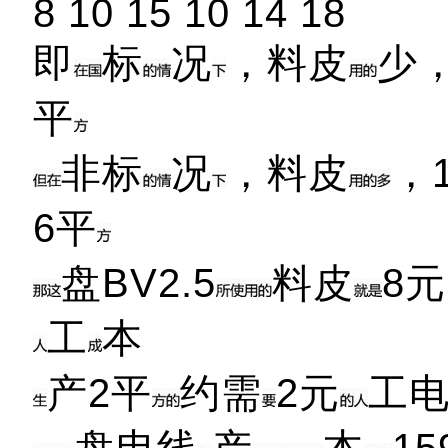
8 10 15 10 14 18
即
标
况
，料皮
少，
平
非标
况
，料皮
，1
6平
盘BV2.5
料皮
8
工
本
产2平
约需
2元
工