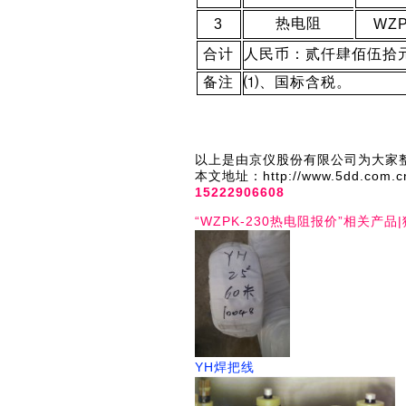
热电阻
3
WZP
合计
人民币：贰仟肆佰伍拾
备注
⑴、国标含税。
以上是由京仪股份有限公司为大家整
本文地址：http://www.5dd
15222906608
“WZPK-230热电阻报价”相关产品
YH焊把线