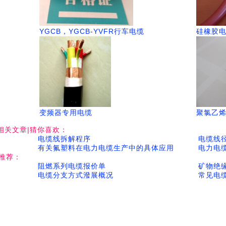
YGCB，YGCB-YVFR行车电缆
硅橡胶
变频器专用电缆
聚氯乙
相关文章|猜你喜欢：
电缆线拆解程序
电缆线
有关氟塑料在电力电缆生产中的具体应用
电力电
推荐：
阻燃系列电缆报价单
矿物绝
电缆分支方式潑展概况
常见电