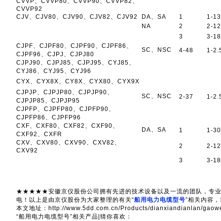
CVVP、CVVP80、CVVP90、CVVP82、
CVVP92
CJV、CJV80、CJV90、CJV82、CJV92
DA、SA
1
1-1
NA
2
2-1
3
3-1
CJPF、CJPF80、CJPF90、CJPF86、
SC、NSC
4-48
1-2.
CJPF96、CJPJ、CJPJ80
CJPJ90、CJPJ85、CJPJ95、CYJ85、
CYJ86、CYJ95、CYJ96
CYX、CYX8X、CY8X、CYX80、CYX9X
CJPJP、CJPJP80、CJPJP90、
SC、NSC
2-37
1-2.
CJPJP85、CJPJP95
CJPFP、CJPFP80、CJPFP90、
CJPFP86、CJPFP96
CXF、CXF80、CXF82、CXF90、
DA、SA
1
1-3
CXF92、CXFR
CXV、CXV80、CXV90、CXV82、
2
2-1
CXV92
3
3-1
★★★★★安徽京仪股份公司拥有先进的技术设备以及一流的团队，专
电！以上是由京仪股份为大家整理的有关“
船用电力电缆型号
”相关内容
本文地址：http://www.5dd.com.cn/Products/dianxiandianlan/
“船用电力电缆型号”相关产品|猜你喜欢：