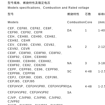
型号规格、燃烧特性及额定电压
Models specifications、Combustion and Rated voltage
型号
燃烧特性
芯数
标称
Models
Combustion
Core
(mm
CEF、CEF80、CEF82、CE8F、
DA
1
1-4
CEF90、CEF92、CEFR
CEH、CEH80、CEH90、CEH82、
CEH92、CEHR
CEV、CEV80、CEV90、CEV82、
SA
2
2-1
CEV92、CEVR
CE8F、CE8F80、CE8F90、CE8F82、
CE8F92、CE8H、CE8H80
CE8H80、CE8H90、CE8H82、
NA
3
3-1
CE8F92、CE82、CE8290
CEPF、CEPF80、CE96、CEPF90、
SC
4-48
1-2.
CEPF86、CEPF96
CEPJ、CEPJ80、CE85、CEPJ90、
CEPJ85、CEPJ95
CEF(HV)P、CEF(HV)P80、CEF(HV)P90
DA
4-48
1-2.
CEF(HV)P82、CEF(HV)P92
SA
CJVP、CJVP80、CJVP90、CJVP82、
CJVP92