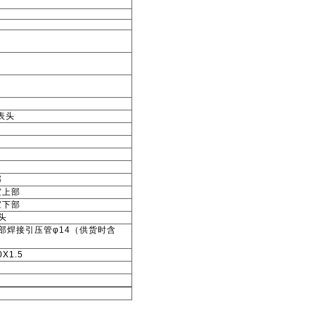
表头
部
室上部
室下部
头
后部焊接引压管φ14（供货时含
X1.5