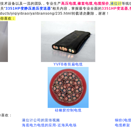
的技术设备以及一流的团队，专业生产
高压电缆
,
橡套电缆
,
电缆报价
,
液位计
等线
关“
3351HP变静压差压变送器
”相关内容，掌握最专业全面的
3351HP变送器
oducts/yiqiyibiao/yalibiansong/235.html转载请勿删除，谢谢！
猜你喜欢：
YVFB卷筒扁电缆
硅橡胶控制电缆
你喜欢：
液位计公司的宣传视频
铜价(电
海底电力电缆的应用-近海风电场
电缆桥架