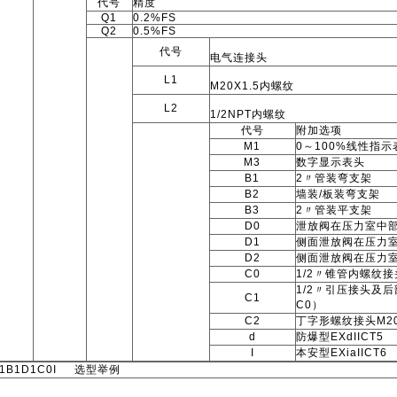
代号
精度
Q1
0.2%FS
Q2
0.5%FS
代号
电气连接头
L1
M20X1.5内螺纹
L2
1/2NPT内螺纹
代号
附加选项
M1
0～
100%线性指示
M3
数字显示表头
B1
2〃管装弯支架
B2
墙装/板装弯支架
B3
2〃管装平支架
D0
泄放阀在压力室中
D1
侧面泄放阀在压力
D2
侧面泄放阀在压力
C0
1/2〃锥管内螺纹接
1/2〃引压接头及
C1
C0）
C2
丁字形螺纹接头M20
d
防爆型EXdIICT5
I
本安型EXiaIICT6
M1B1D1C0I 选型举例