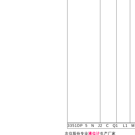
3351DP 5 N J2 C Q1 L1 
京仪股份专业
液位计
生产厂家