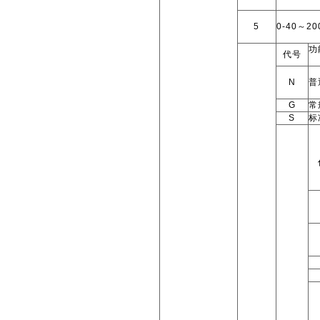
5
0-40～20
功
代号
N
普
G
常
S
标