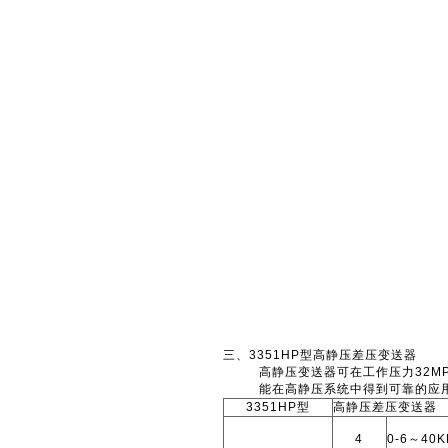
三、3351HP型高静压差压变送器
高静压变送器可在工作压力32MPa
能在高静压系统中得到可靠的应用
335
1HP型
高静压差压变送器
4
0-6～40K