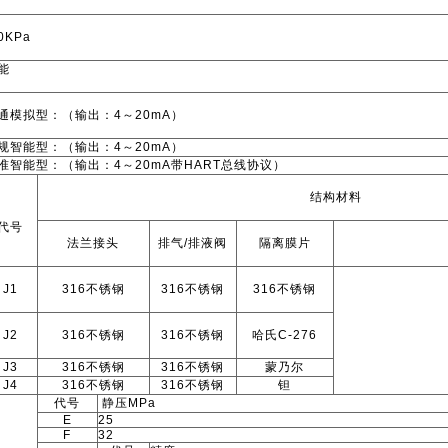
0KPa
能
通模拟型：（输出：4
～
20mA）
规智能型：（输出：4
～
20mA）
准智能型：（输出：4
～
20mA带HART总线协议）
结构材料
代号
法兰接头
排气/排液阀
隔离膜片
J1
316不锈钢
316不锈钢
316不锈钢
J2
316不锈钢
316不锈钢
哈氏C-276
J3
316不锈钢
316不锈钢
蒙乃尔
J4
316不锈钢
316不锈钢
钽
代号
静压MPa
E
25
F
32