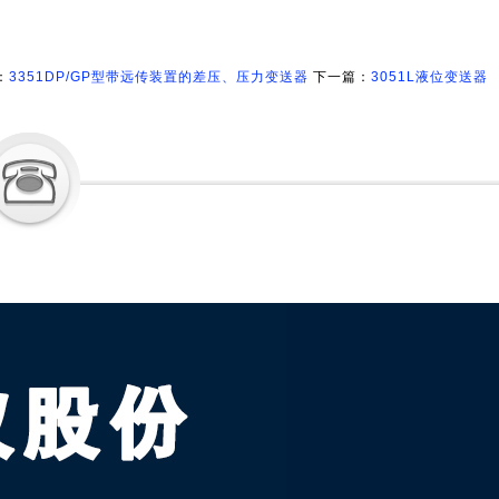
：
3351DP/GP型带远传装置的差压、压力变送器
下一篇：
3051L液位变送器