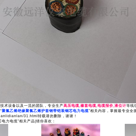
的技术设备以及一流的团队，专业生产
高压电缆
,
橡套电缆
,
电缆报价
,
液位计
等线
“
聚氯乙烯绝缘聚氯乙烯护套钢带铠装铜芯电力电缆
”相关内容，掌握最专业全
/dianlidianlan/31.html转载请勿删除，谢谢！
电力电缆”相关产品|猜你喜欢：