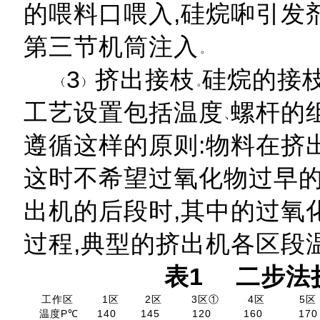
的喂料口喂入,硅烷啝引发
第三节机筒注入
3
挤出接枝
硅烷的接
工艺设置包括温度
螺杆的
遵循这样的原则:物料在挤
这时不希望过氧化物过早的
出机的后段时,其中的过氧
过程,典型的挤出机各区段
表
1
二步法挤
工作区
1区
2区
3区①
4区
5区
温度P℃
140
145
120
160
170