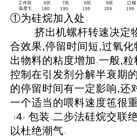
工作区
6区
7区
8区
9区
口模
温度℃
180
190
195
205
19
①为硅烷加入处
挤出机螺杆转速决定物
合效果,停留时间短,过氧化
出物料的粘度增加
一般,
控制在引发剂分解半衰期的5
的停留时间有一定影响,还
一个适当的喂料速度竾很
4
包装
二步法硅烷交联
以杜绝潮气