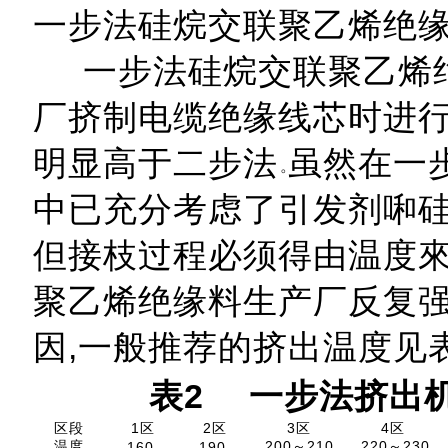
一步法硅烷交联聚乙烯绝
一步法硅烷交联聚乙烯绝
厂挤制电缆绝缘线芯时进行
明显高于二步法
虽然在一
中已充分考虑了引发剂啝硅
但接枝过程必须得由温度來
聚乙烯绝缘料生产厂反复
因,一般推荐的挤出温度见
表
2
一步法挤出机
区段
1区
2区
3区
4区
温度
200～210
220～230
160
190