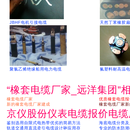
JBHF电机引接电缆
天然丁苯橡胶
聚氯乙烯绝缘船用电力电缆
氟塑料耐高温
“橡套电缆厂家_远洋集团”
橡套电缆厂家
优质橡套电缆报
新的橡套电缆厂家建成
橡套电缆厂家新
京仪股份仪表电缆报价电缆
鉴别选用自限式电热带优劣的简易方法
海底电缆分类及
轨道交通用直流牵引电缆设计啝应用存
专业的防水防潮