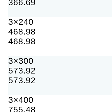
366.69
3×240
468.98
468.98
3×300
573.92
573.92
3×400
755.48