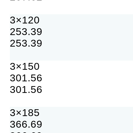
3×120
253.39
253.39
3×150
301.56
301.56
3×185
366.69