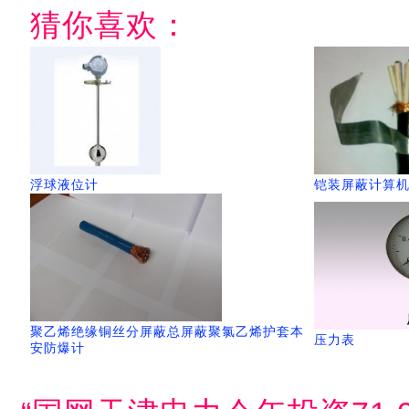
猜你喜欢：
浮球液位计
铠装屏蔽计算
聚乙烯绝缘铜丝分屏蔽总屏蔽聚氯乙烯护套本
压力表
安防爆计