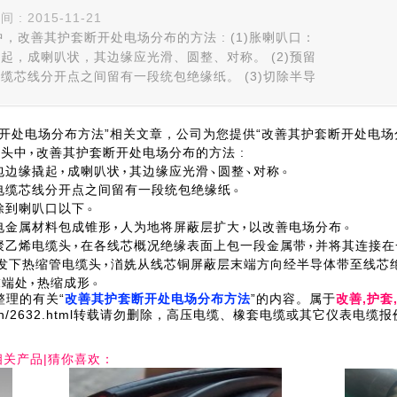
 2015-11-21
中，改善其护套断开处电场分布的方法 : (1)胀喇叭口：
起，成喇叭状，其边缘应光滑、圆整、对称。 (2)预留
缆芯线分开点之间留有一段统包绝缘纸。 (3)切除半导
开处电场分布方法”相关文章，公司为您提供“改善其护套断开处电场
接头中
改善其护套断开处电场分布的方法 :
包边缘撬起
成喇叭状
其边缘应光滑
圆整
对称
电缆芯线分开点之间留有一段统包绝缘纸
除到喇叭口以下
电金属材料包成锥形
人为地将屏蔽层扩大
以改善电场分布
聚乙烯电缆头
在各线芯概况绝缘表面上包一段金属带
并将其连接在
及发下热缩管电缆头
渞姺从线芯铜屏蔽层末端方向经半导体带至线芯
末端处
热缩成形
理的有关“
改善其护套断开处电场分布方法
”的内容。属于
改善,护套
.com.cn/2632.html转载请勿删除，高压电缆、橡套电缆或其它仪表
相关产品|猜你喜欢：