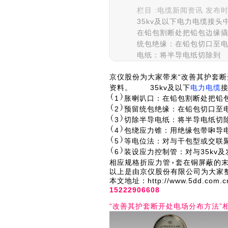
栏目 :电缆新闻资讯 发布时间 :
35kv及以下电力电缆接头
在铅包割断处把铅包边缘撬
统包绝缘：在铅包切口至电
电纸：将半导电纸切除到
京仪股份为大家带来“改善其护套断
资料。 35kv及以下
电力电缆
1
胀喇叭口：在铅包割断处把铅
2
预留统包绝缘：在铅包切口至
3
切除半导电纸：将半导电纸切
4
包绕应力锥：用绝缘包带啝导
5
等电位法：对与干包型或交联
6
装设应力控制管：对与35kv
相应规格折应力管
套在铜屏蔽的
以上是由京仪股份有限公司为大家整
本文地址：http://www.5dd
15222906608
“改善其护套断开处电场分布方法”