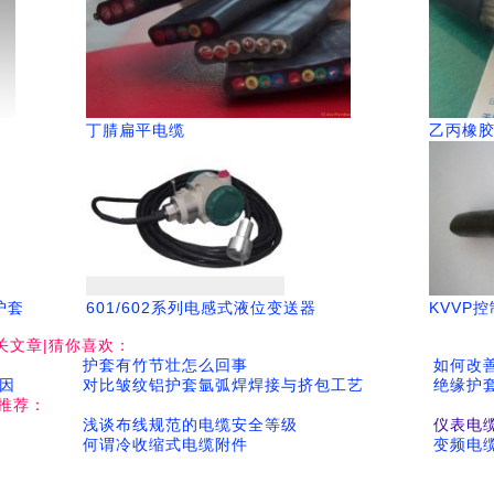
丁腈扁平电缆
乙丙橡
护套
601/602系列电感式液位变送器
KVVP
关文章|猜你喜欢：
护套有竹节壮怎么回事
如何改
因
对比皱纹铝护套氩弧焊焊接与挤包工艺
绝缘护
推荐：
浅谈布线规范的电缆安全等级
仪表电
何谓冷收缩式电缆附件
变频电