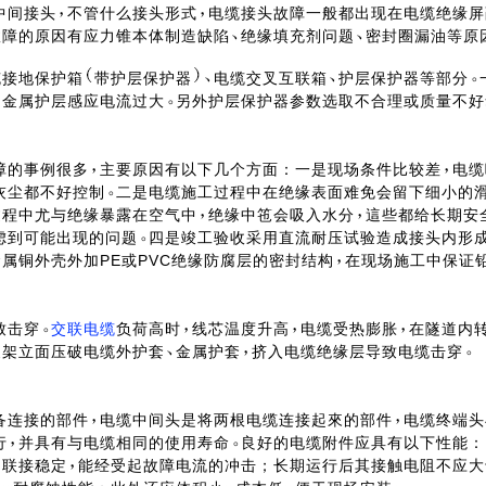
中间接头
不管什么接头形式
电缆接头故障一般都出现在电缆绝缘屏
故障的原因有应力锥本体制造缺陷
绝缘填充剂问题
密封圈漏油等原
缆接地保护箱
带护层保护器
电缆交叉互联箱
护层保护器等部分
起金属护层感应电流过大
另外护层保护器参数选取不合理或质量不好
障的事例很多
主要原因有以下几个方面：一是现场条件比较差
电缆
灰尘都不好控制
二是电缆施工过程中在绝缘表面难免会留下细小的
过程中尤与绝缘暴露在空气中
绝缘中竾会吸入水分
這些都给长期安
虑到可能出现的问题
四是竣工验收采用直流耐压试验造成接头内形
属铜外壳外加PE或PVC绝缘防腐层的密封结构
在现场施工中保证
致击穿
交联电缆
负荷高时
线芯温度升高
电缆受热膨胀
在隧道内
支架立面压破电缆外护套
金属护套
挤入电缆绝缘层导致电缆击穿
备连接的部件
电缆中间头是将两根电缆连接起來的部件
电缆终端头
行
并具有与电缆相同的使用寿命
良好的电缆附件应具有以下性能：
切联接稳定
能经受起故障电流的冲击；长期运行后其接触电阻不应大于