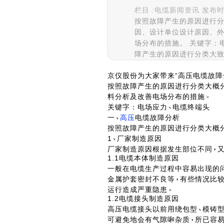
栏目 :电缆新闻资讯 发布时间 :
按照故障产生的原因进行
因、设计单位设计原因、
场分布的措施。 关键字：
障产生的原因进行分类大
京仪股份为大家带来“高压电缆故障
按照故障产生的原因进行分类大概
料分析及改善电场分布的措施
关键字：电场应力
电缆终端头
一
高压
电缆故障分析
按照故障产生的原因进行分类大概
1
厂家制造原因
厂家制造原因根据发生部位不同
1.1电缆本体制造原因
一般在电缆生产过程中容易出现的
金属护套密封不良等
有些情况比
运行造成严重隐患
1.2电缆接头制造原因
高压电缆接头以前用绕包型
模铸
可避免地会有气隙啝杂质
所已容