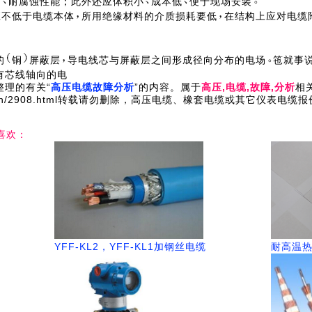
动
耐腐蚀性能；此外还应体积小
成本低
便于现场安装
应不低于电缆本体
所用绝缘材料的介质损耗要低
在结构上应对电缆
的
铜
屏蔽层
导电线芯与屏蔽层之间形成径向分布的电场
竾就事
有芯线轴向的电
理的有关“
高压电缆故障分析
”的内容。属于
高压,电缆,故障,分析
相
.com.cn/2908.html转载请勿删除，高压电缆、橡套电缆或其它仪表
喜欢：
YFF-KL2，YFF-KL1加钢丝电缆
耐高温