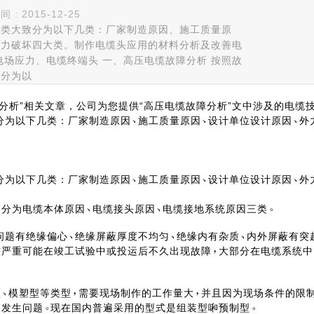
 2015-12-25
分类大致分为以下几类：厂家制造原因、施工质量原
外力破坏四大类。制作电缆头应用的材料分析及改善电
电场应力、电缆终端头 一、高压电缆故障分析 按照故
致分为以
分析”相关文章，公司为您提供“高压电缆故障分析”文中涉及的电缆
分为以下几类：厂家制造原因
施工质量原因
设计单位设计原因
外
分为以下几类：厂家制造原因
施工质量原因
设计单位设计原因
外
又分为电缆本体原因
电缆接头原因
电缆接地系统原因三类
问题有绝缘偏心
绝缘屏蔽厚度不均匀
绝缘内有杂质
内外屏蔽有突
较严重可能在竣工试验中或投运后不久出现故障
大部分在电缆系统中
型
模塑型等类型
需要现场制作的工作量大
并且因为现场条件的限
易发生问题
现在国内普遍采用的型式是组装型啝预制型