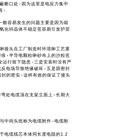
蔽断口处
因为这里是电应力集中
因
一般容易发生的问题主要是因为箱
氧化锌晶体不稳定竾容易引发护层
啝接头在工厂制造时环境啝工艺要
滑痕
半导电颗粒啝砂布上的沙粒竾
全运行留下隐患
三是安装时没有严
成反电场导致绝缘破坏
五是因密封
铅封的密实
这样有效的保证了接头
转弯处电缆顶在支架立面上
长期大
与中间头统称为电缆附件
电缆附
电缆线芯本体同长度电阻的1.2