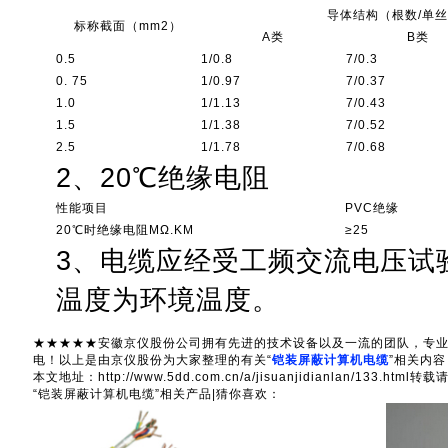
导体结构（根数/单
标称截面（mm2）
A类
B类
0.5
1/0.8
7/0.3
0. 75
1/0.97
7/0.37
1.0
1/1.13
7/0.43
1.5
1/1.38
7/0.52
2.5
1/1.78
7/0.68
2、20℃绝缘电阻
性能项目
PVC绝缘
20℃时绝缘电阻MΩ.KM
≥25
3、电缆应经受工频交流电压试验：
温度为环境温度。
★★★★★安徽京仪股份公司拥有先进的技术设备以及一流的团队，专
电！以上是由京仪股份为大家整理的有关“
铠装屏蔽计算机电缆
”相关内
本文地址：http://www.5dd.com.cn/a/jisuanjidianlan/133.ht
“铠装屏蔽计算机电缆”相关产品|猜你喜欢：