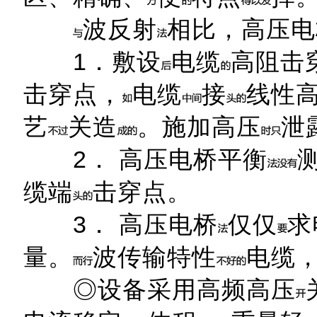
波反射
相比，高压电
1．敷设
电缆
高阻击
击穿点，
电缆
接
线性
艺
关造
。施加高压
泄
2． 高压电桥平衡
缆端
击穿点。
3． 高压电桥
仅仅
求
量。
波传输特性
电缆
◎设备采用高频高压