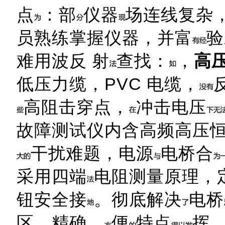
点
：部
仪器
场连线复杂
员熟练掌握仪器，并富
验
难用波反 射
查找：
，
高
低压力缆，PVC 电缆，
高阻击穿点，
冲击电压
故障测试仪内含高频高压
干扰难题，电源
电桥合
采用四端
电阻测量原理，
钮安全接
。彻底解决
电桥
区、精确、
便
特点
挥