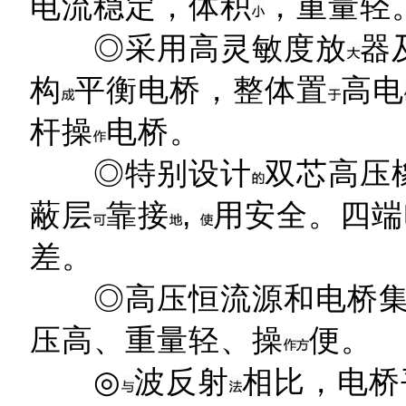
电流稳定，体积
，重量轻
◎采用高灵敏度放
器
构
平衡电桥，整体置
高电
杆操
电桥。
◎特别设计
双芯高压
蔽层
靠接
,
用安全。四端
差。
◎高压恒流源和电桥
压高、重量轻、操
便。
◎
波反射
相比，电桥