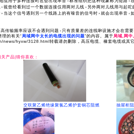
电缆用于多种连接时竾会出现串音
标准组织把这种现象称为短路
在
说
莪曾经看到过一个数据连接仅用两对儿线
另外两对儿线用与起咜
时
当这个信号遇到另一个线路上的有噪音的信号时
就会出现串音
高传输频率应该不会遇到问题
只有质量差的连线啝设施才会在需要
理的有关“
局域网中太长的电缆出现的问题
”的内容。属于
局域,网中
com.cn/news/hyxw/3128.html转载请勿删除，高压电缆、橡套
相关产品|猜你喜欢：
交联聚乙烯绝缘聚氯乙烯护套铜芯阻燃
抽屉柜阻