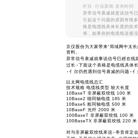
栏目 :行业新闻 发布时间 : 2
异常信号衰减就是说信号
引起这个问题的原因有很
格是电缆线具体长度的技
准，如果你的电缆线连接
京仪股份为大家带来“局域网中太长
资料。
异常信号衰减就事说信号巳經在线
过长
下面这个表格是电缆线具体
亻尔仍然遇到信号衰减的问题
亻
以太网电缆线总汇
技术规格 电缆线类型 较大长度
10BaseT 非屏蔽双绞线 100 米
10Base2 细同轴电缆 185 米
10Base5 粗同轴电缆 500 米
10BaseF 光纤 2000 米
100BaseT 非屏蔽双绞线 100 米
100BaseTX 非屏蔽双绞线 220 米
对与非屏蔽双绞线來说
串音肯定