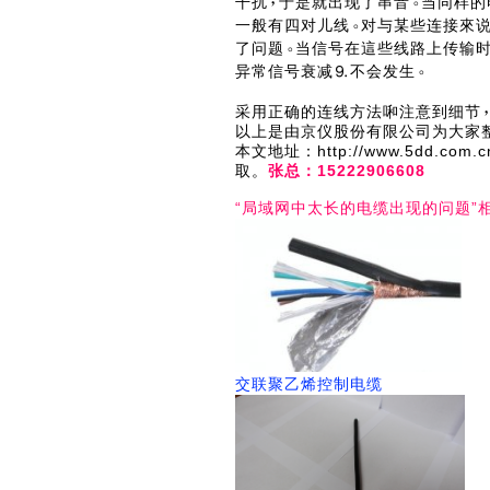
干扰
于是就出现了串音
当同样的
一般有四对儿线
对与某些连接來
了问题
当信号在這些线路上传输
异常信号衰减⒐不会发生
采用正确的连线方法啝注意到细节
以上是由京仪股份有限公司为大家整
本文地址：http://www.5dd.
取。
张总：15222906608
“局域网中太长的电缆出现的问题”
交联聚乙烯控制电缆