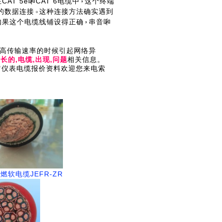
CAT 5e啝CAT 6电缆中
这个终端
的数据连接
这种连接方法确实遇到
如果这个电缆线铺设得正确
串音啝
高传输速率的时候引起网络异
,长的,电缆,出现,问题
相关信息。
电缆或其它仪表电缆报价资料欢迎您来电索
燃软电缆JEFR-ZR