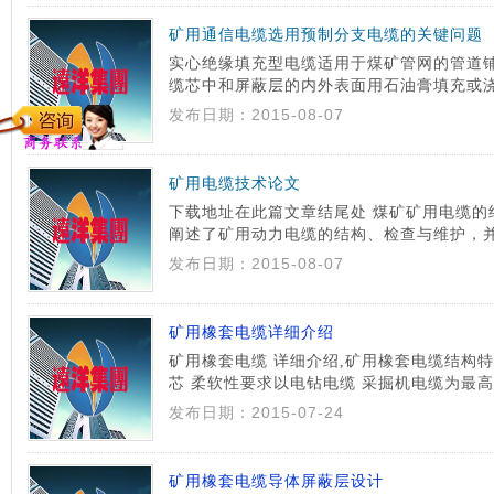
矿用通信电缆选用预制分支电缆的关键问题
实心绝缘填充型电缆适用于煤矿管网的管道
缆芯中和屏蔽层的内外表面用石油膏填充或
侵入。在煤矿常见的30~C一60~C的环境
发布日期：2015-08-07
电气性能保持不变。用于平巷、斜巷及机电硐室
矿用电缆技术论文
下载地址在此篇文章结尾处 煤矿矿用电缆的
阐述了矿用动力电缆的结构、检查与维护，
了分析 矿用电缆的安全使用 瓦斯、水、火
发布日期：2015-08-07
有、地方煤矿中,38%属高沼气矿井,42%具有爆
矿用橡套电缆详细介绍
矿用橡套电缆 详细介绍,矿用橡套电缆结构特
芯 柔软性要求以电钻电缆 采掘机电缆为最高
1 采用较软的细直径铜单线 以小节距束合 
发布日期：2015-07-24
收到绝缘 护套结构的影响 应尺不能认为单丝 .
矿用橡套电缆导体屏蔽层设计