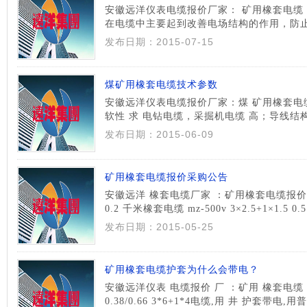
安徽远洋仪表电缆报价厂家： 矿用橡套电缆
在电缆中主要起到改善电场结构的作用，防
电，降低局部放电量，保证电缆的使用寿命
发布日期：2015-07-15
GB12972-91 和 MT818-1999 标准中都有电压
细]
煤矿用橡套电缆技术参数
安徽远洋仪表电缆报价厂家：煤 矿用橡套电
软性 求 电钻电缆，采掘机电缆 高；导线结构
细直径铜单线、 节距束合、复绞。整根电缆 
发布日期：2015-06-09
构 影响， 认 单丝越细，节距越 越 。 2， 采 
矿用橡套电缆报价采购公告
安徽远洋 橡套电缆厂家 ：矿用橡套电缆报价
0.2 千米橡套电缆 mz-500v 3×2.5+1×1.5 0
3×4+1×2.5 3.5 千米橡套电缆 0.5 千米橡套电缆
发布日期：2015-05-25
橡套电缆 yc-500v 2×2.5 2.8 千米橡套电 ...
矿用橡套电缆护套为什么会带电？
安徽远洋仪表 电缆报价 厂 ：矿用 橡套电缆 护
0.38/0.66 3*6+1*4电缆,用 井 护套带