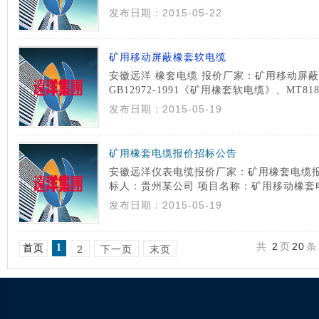
测量 电压, 100V左右, 电 . 场测量电缆绝缘电
发布日期：2015-05-22
[更多
井 接电测试( 接负载),试电笔灯 亮, ...
矿用移动屏蔽橡套软电缆
安徽远洋 橡套电缆 报价厂家：矿用移动屏
GB12972-1991《矿用橡套软电缆》、MT8
Q/320282DCE037-2003标准生产，
发布日期：2015-05-19
会推荐标准IEC、英国标准、德国标准及美国标
细]
矿用橡套电缆报价招标公告
安徽远洋仪表电缆报价厂家：矿用橡套电缆报
标人：贵州某公司 项目名称：矿用移动橡套
称：矿用移动橡套电缆 招标编号：SDYK201
发布日期：2015-05-19
范围 项目概况与招标范围：项目概况：矿用 .
共
2
页
20
条
1
首页
2
下一页
末页